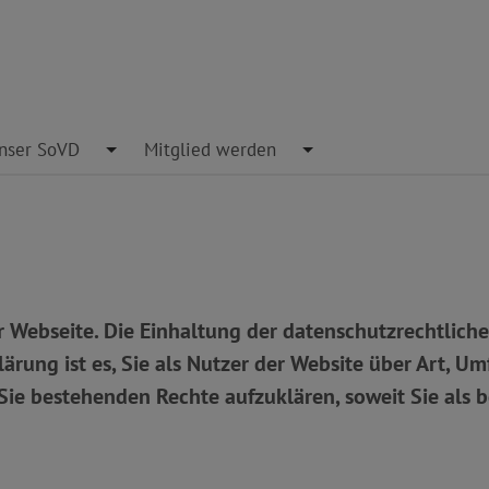
e Dropdown
nser SoVD
Toggle Dropdown
Mitglied werden
Toggle Dropdown
r Webseite. Die Einhaltung der datenschutzrechtlich
ärung ist es, Sie als Nutzer der Website über Art, 
e bestehenden Rechte aufzuklären, soweit Sie als betr