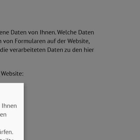
ene Daten von Ihnen. Welche Daten
n von Formularen auf der Website,
die verarbeiteten Daten zu den hier
 Website:
 Ihnen
sen
rfen.