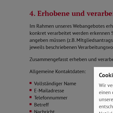
4. Erhobene und verarb
Im Rahmen unseres Webangebotes erhe
konkret verarbeitet werden erkennen S
angeben müssen (z.B. MItgliedsantrags
jeweils beschriebenen Verarbeitungsv
Zusammengefasst erheben und verarbei
Allgemeine Kontaktdaten:
Cooki
Vollständiger Name
Wir ve
E-Mailadresse
einen 
Telefonnummer
unsere
Betreff
entsch
Nachricht