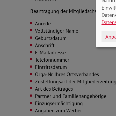
Natürl
Einwil
Beantragung der Mitgliedschaft:
Datenv
Daten
Anrede
Vollständiger Name
Anpa
Geburtsdatum
Anschrift
E-Mailadresse
Telefonnummer
Eintrittsdatum
Orga-Nr. Ihres Ortsverbandes
Zustellungsart der Mitgliederzeitun
Art des Beitrages
Partner und Familienangehörige
Einzugsermächtigung
Angaben zum Werber